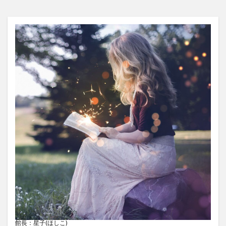
館長：星子(ほしこ)