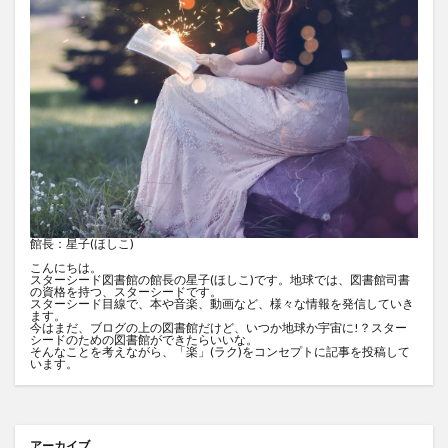
館長：星子(ほしこ)
こんにちは。
スターシード図書館の館長の星子(ほしこ)です。地球では、図書館司書
の資格を持つ、スターシードです。
スターシード目線で、本や音楽、動画など、様々な情報を発信していき
ます。
今はまだ、ブログの上の図書館だけど、いつか地球か宇宙に!？スター
シードのための図書館ができたらいいな。
そんなことを考えながら、「楽」(ラク)をコンセプトに記事を投稿して
います。
アーカイブ