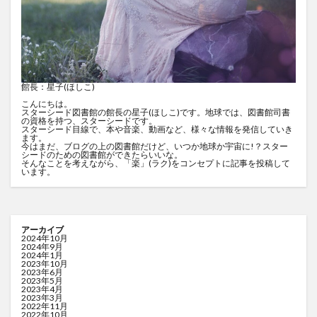
館長：星子(ほしこ)
こんにちは。
スターシード図書館の館長の星子(ほしこ)です。地球では、図書館司書
の資格を持つ、スターシードです。
スターシード目線で、本や音楽、動画など、様々な情報を発信していき
ます。
今はまだ、ブログの上の図書館だけど、いつか地球か宇宙に!？スター
シードのための図書館ができたらいいな。
そんなことを考えながら、「楽」(ラク)をコンセプトに記事を投稿して
います。
アーカイブ
2024年10月
2024年9月
2024年1月
2023年10月
2023年6月
2023年5月
2023年4月
2023年3月
2022年11月
2022年10月