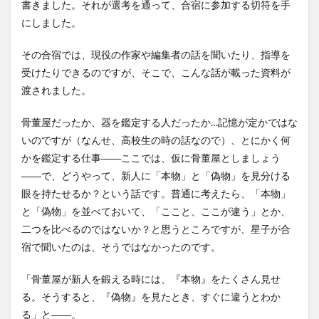
書きました。それが選考を通って、合宿に参加する切符を手
にしました。
その合宿では、現役の作家や編集者の話を聞いたり、指導を
受けたりできるのですが、そこで、こんな話が載った資料が
渡されました。
骨董屋だったか、器を鑑定する人だったか…記憶が定かではな
いのですが（なんせ、高校生の時の話なので）、とにかく何
かを鑑定する仕事――ここでは、仮に骨董屋としましょう
――で、どうやって、新人に「本物」と「偽物」を見分ける
眼を持たせるか？という話です。普通に考えたら、「本物」
と「偽物」を並べておいて、「ここと、ここが違う」とか、
二つを比べるのではないか？と思うところですが、星子が合
宿で聞いたのは、そうではなかったのです。
「骨董屋が新人を鍛える時には、『本物』をたくさん見せ
る。そうすると、『偽物』を見たとき、すぐに違うとわか
る」と――。