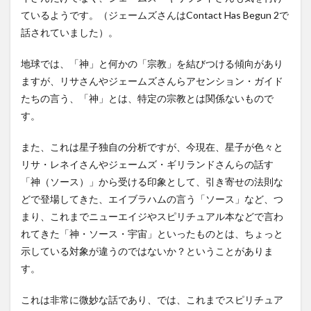
ているようです。（ジェームズさんはContact Has Begun 2で
話されていました）。
地球では、「神」と何かの「宗教」を結びつける傾向があり
ますが、リサさんやジェームズさんらアセンション・ガイド
たちの言う、「神」とは、特定の宗教とは関係ないもので
す。
また、これは星子独自の分析ですが、今現在、星子が色々と
リサ・レネイさんやジェームズ・ギリランドさんらの話す
「神（ソース）」から受ける印象として、引き寄せの法則な
どで登場してきた、エイブラハムの言う「ソース」など、つ
まり、これまでニューエイジやスピリチュアル本などで言わ
れてきた「神・ソース・宇宙」といったものとは、ちょっと
示している対象が違うのではないか？ということがありま
す。
これは非常に微妙な話であり、では、これまでスピリチュア