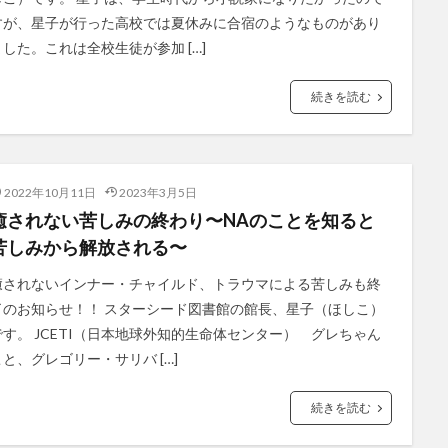
すが、星子が行った高校では夏休みに合宿のようなものがあり
ました。これは全校生徒が参加 […]
続きを読む
2022年10月11日
2023年3月5日
癒されない苦しみの終わり〜NAのことを知ると
苦しみから解放される〜
癒されないインナー・チャイルド、トラウマによる苦しみも終
了のお知らせ！！ スターシード図書館の館長、星子（ほしこ）
です。 JCETI（日本地球外知的生命体センター） グレちゃん
こと、グレゴリー・サリバ […]
続きを読む