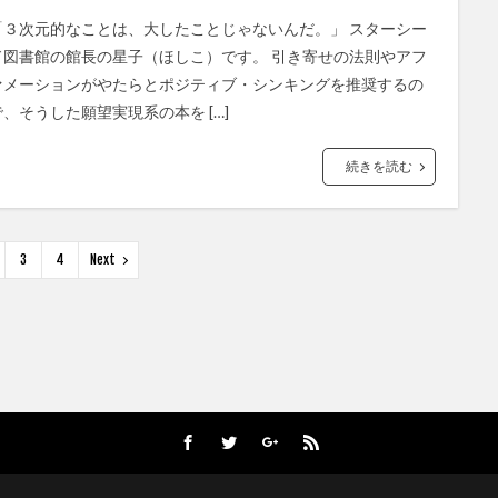
「３次元的なことは、大したことじゃないんだ。」 スターシー
ド図書館の館長の星子（ほしこ）です。 引き寄せの法則やアフ
ァメーションがやたらとポジティブ・シンキングを推奨するの
で、そうした願望実現系の本を […]
続きを読む
3
4
Next