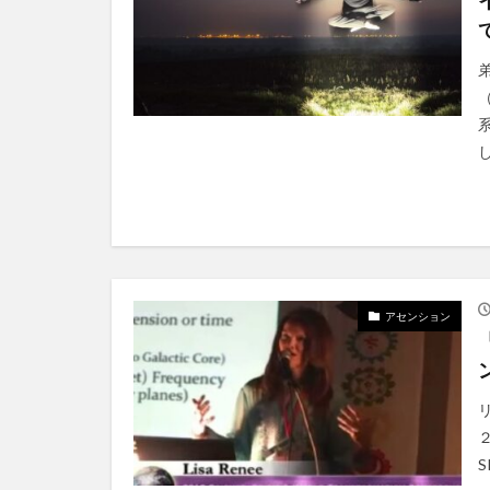
アセンション
２
S