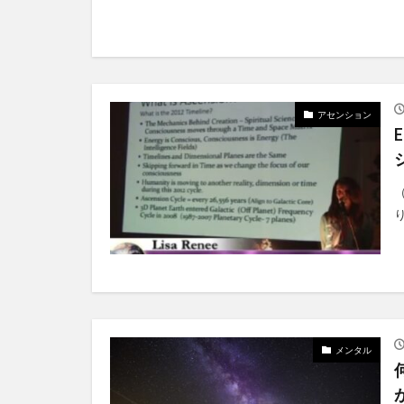
アセンション
（
り
メンタル