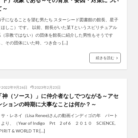
イト）現象である～その背景・要因・対策につい
て～
弟子になることを望む男たち スターシード図書館の館長、星子
（ほしこ）です。 以前、館長がいた某Tというスピリチュアル
系（宗教ではない）の団体を館長に紹介した男性もそうです
し、その団体にいた時、つき合っ […]
続きを読む
2022年9月26日
2023年2月23日
「神（ソース）」に仲介者なしでつながる～アセ
ンションの時期に大事なことは何か？～
リサ・レネイ（Lisa Renee)さんの動画インディゴの年 パート
より、（Year of Indigo Prt 2 of 6 ２０１０ SCIENCE,
PIRIT & WORLD TR […]